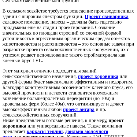
Сельскохозяйственные конструкции
В сельском хозяйстве требуется возведение производственных
зданий с широким спектром функций.
Проект свинарника
,
складское помещение, навесы – должны быть тщательно
продуманы еще на стадии проектирования. Создание
значительных по площади строений со сложной формой,
устойчивость к агрессивным органическим средам объектов
животноводства и растениеводства – это основные задачи при
разработке проекта сельскохозяйственных сооружений, их с
успехом решает использование такого стройматериала как
клееный брус LVL.
Этот материал отлично подходит для зданий
сельскохозяйственного назначения,
проект коровника
или
другой фермы будет максимально эффективным и недорогим.
Благодаря конструктивным особенностям клееного бруса, его
высокой прочности и легкости становится возможным
возведение большепролетных перекрытий (до 10м) и
кровельных ферм (более 40м), что оптимизирует и делает
высокоэффективным любой
проект ангара
и пр.
сельскохозяйственных сооружений.
Ниже представлены готовые решения, к примеру,
проект
коровника
или универсальные навесы. Также компания
предлагает
каркасы теплиц
,
доильно-молочного
цеха
или
проект ангара
и пр. Кроме того, LVL-ПРОЕКТ