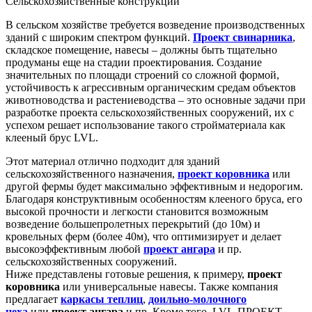
Сельскохозяйственные конструкции
В сельском хозяйстве требуется возведение производственных
зданий с широким спектром функций.
Проект свинарника
,
складское помещение, навесы – должны быть тщательно
продуманы еще на стадии проектирования. Создание
значительных по площади строений со сложной формой,
устойчивость к агрессивным органическим средам объектов
животноводства и растениеводства – это основные задачи при
разработке проекта сельскохозяйственных сооружений, их с
успехом решает использование такого стройматериала как
клееный брус LVL.
Этот материал отлично подходит для зданий
сельскохозяйственного назначения,
проект коровника
или
другой фермы будет максимально эффективным и недорогим.
Благодаря конструктивным особенностям клееного бруса, его
высокой прочности и легкости становится возможным
возведение большепролетных перекрытий (до 10м) и
кровельных ферм (более 40м), что оптимизирует и делает
высокоэффективным любой
проект ангара
и пр.
сельскохозяйственных сооружений.
Ниже представлены готовые решения, к примеру,
проект
коровника
или универсальные навесы. Также компания
предлагает
каркасы теплиц
,
доильно-молочного
цеха
или
проект ангара
и пр. Кроме того, LVL-ПРОЕКТ