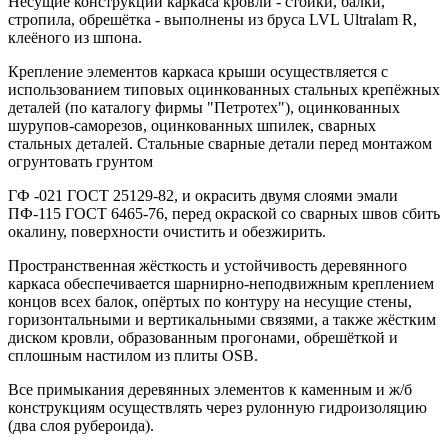
Несущие конструкции каркаса кровли - стойки, балки,
стропила, обрешётка - выполнены из бруса LVL Ultralam R,
клеёного из шпона.
Крепление элементов каркаса крыши осуществляется с
использованием типовых оцинкованных стальных крепёжных
деталей (по каталогу фирмы "Петротех"), оцинкованных
шурупов-саморезов, оцинкованных шпилек, сварных
стальных деталей. Стальные сварные детали перед монтажом
огрунтовать грунтом
ГФ -021 ГОСТ 25129-82, и окрасить двумя слоями эмали
ПФ-115 ГОСТ 6465-76, перед окраской со сварных швов сбить
окалину, поверхности очистить и обезжирить.
Пространственная жёсткость и устойчивость деревянного
каркаса обеспечивается шарнирно-неподвижным креплением
концов всех балок, опёртых по контуру на несущие стены,
горизонтальными и вертикальными связями, а также жёстким
диском кровли, образованным прогонами, обрешёткой и
сплошным настилом из плиты OSB.
Все примыкания деревянных элементов к каменным и ж/б
конструкциям осуществлять через рулонную гидроизоляцию
(два слоя рубероида).