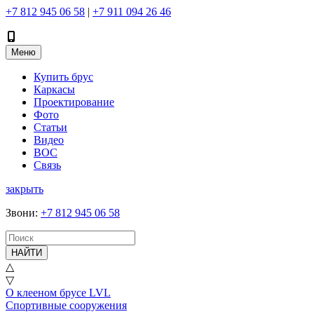
+7 812 945 06 58
|
+7 911 094 26 46
Меню
Купить брус
Каркасы
Проектирование
Фото
Статьи
Видео
ВОС
Связь
закрыть
Звони
:
+7 812 945 06 58
НАЙТИ
△
▽
О клееном брусе LVL
Спортивные сооружения