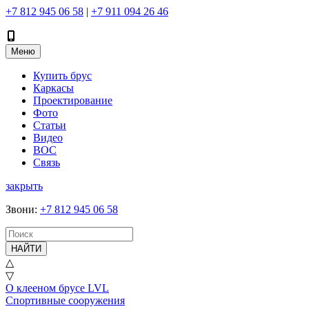
+7 812 945 06 58
|
+7 911 094 26 46
Меню
Купить брус
Каркасы
Проектирование
Фото
Статьи
Видео
ВОС
Связь
закрыть
Звони
:
+7 812 945 06 58
НАЙТИ
△
▽
О клееном брусе LVL
Спортивные сооружения