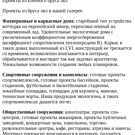
Проекты из клееного бруса лвл
Проекты из бруса лвл в нашей галерее.
Фахверковые и каркасные дома
: старейший тип устройства
коттеджа на европейский манер, переосмысленный на
современный лад. Удивительные экологичные дома с
увеличенным коэффициентом энергосбережения
(коэффициент сопротивления теплопередачи R). Каркас в
таких домах выполненный из LVL конструкций не трескается
со временем, великолепно вписывается в интерьер,
обрабатывается и выглядит так как задумал архитектор.
Уникальные возможности создания любых планировок.
Спортивные сооружения и комплексы
: готовые проекты
спорткомплексов, готовые проекты бассейнов, проекты
стадионов, футбольные и баскетбольные стадионы,
хоккейные площадки, площадки для керлинга, манежи,
теннисные корты. Наша продукция экологична, в таких
спорткомплексах дышится легче;
Общественные сооружения
: кинотеатры, проекты спа-
центров, готовые проекты аквапарков, проекты публичных
заведений, концертные залы, павильоны, торгово-
развлекательные центры, кафе, рестораны, атриумы и навесы.
Материал прекрасно вписываются в интерьер, поддается