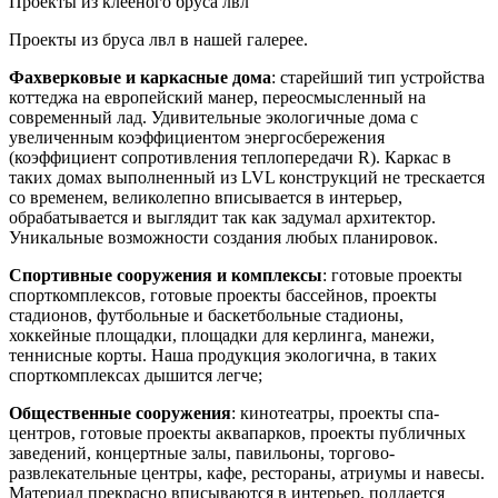
Проекты из клееного бруса лвл
Проекты из бруса лвл в нашей галерее.
Фахверковые и каркасные дома
: старейший тип устройства
коттеджа на европейский манер, переосмысленный на
современный лад. Удивительные экологичные дома с
увеличенным коэффициентом энергосбережения
(коэффициент сопротивления теплопередачи R). Каркас в
таких домах выполненный из LVL конструкций не трескается
со временем, великолепно вписывается в интерьер,
обрабатывается и выглядит так как задумал архитектор.
Уникальные возможности создания любых планировок.
Спортивные сооружения и комплексы
: готовые проекты
спорткомплексов, готовые проекты бассейнов, проекты
стадионов, футбольные и баскетбольные стадионы,
хоккейные площадки, площадки для керлинга, манежи,
теннисные корты. Наша продукция экологична, в таких
спорткомплексах дышится легче;
Общественные сооружения
: кинотеатры, проекты спа-
центров, готовые проекты аквапарков, проекты публичных
заведений, концертные залы, павильоны, торгово-
развлекательные центры, кафе, рестораны, атриумы и навесы.
Материал прекрасно вписываются в интерьер, поддается