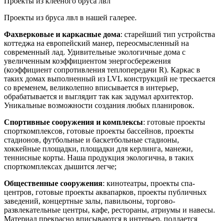
Проекты из клееного бруса лвл
Проекты из бруса лвл в нашей галерее.
Фахверковые и каркасные дома
: старейший тип устройства
коттеджа на европейский манер, переосмысленный на
современный лад. Удивительные экологичные дома с
увеличенным коэффициентом энергосбережения
(коэффициент сопротивления теплопередачи R). Каркас в
таких домах выполненный из LVL конструкций не трескается
со временем, великолепно вписывается в интерьер,
обрабатывается и выглядит так как задумал архитектор.
Уникальные возможности создания любых планировок.
Спортивные сооружения и комплексы
: готовые проекты
спорткомплексов, готовые проекты бассейнов, проекты
стадионов, футбольные и баскетбольные стадионы,
хоккейные площадки, площадки для керлинга, манежи,
теннисные корты. Наша продукция экологична, в таких
спорткомплексах дышится легче;
Общественные сооружения
: кинотеатры, проекты спа-
центров, готовые проекты аквапарков, проекты публичных
заведений, концертные залы, павильоны, торгово-
развлекательные центры, кафе, рестораны, атриумы и навесы.
Материал прекрасно вписываются в интерьер, поддается