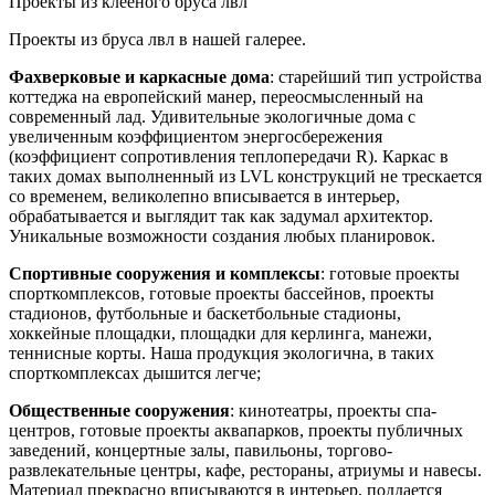
Проекты из клееного бруса лвл
Проекты из бруса лвл в нашей галерее.
Фахверковые и каркасные дома
: старейший тип устройства
коттеджа на европейский манер, переосмысленный на
современный лад. Удивительные экологичные дома с
увеличенным коэффициентом энергосбережения
(коэффициент сопротивления теплопередачи R). Каркас в
таких домах выполненный из LVL конструкций не трескается
со временем, великолепно вписывается в интерьер,
обрабатывается и выглядит так как задумал архитектор.
Уникальные возможности создания любых планировок.
Спортивные сооружения и комплексы
: готовые проекты
спорткомплексов, готовые проекты бассейнов, проекты
стадионов, футбольные и баскетбольные стадионы,
хоккейные площадки, площадки для керлинга, манежи,
теннисные корты. Наша продукция экологична, в таких
спорткомплексах дышится легче;
Общественные сооружения
: кинотеатры, проекты спа-
центров, готовые проекты аквапарков, проекты публичных
заведений, концертные залы, павильоны, торгово-
развлекательные центры, кафе, рестораны, атриумы и навесы.
Материал прекрасно вписываются в интерьер, поддается