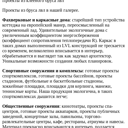
Проекты из клееного бруса лвл
Проекты из бруса лвл в нашей галерее.
Фахверковые и каркасные дома
: старейший тип устройства
коттеджа на европейский манер, переосмысленный на
современный лад. Удивительные экологичные дома с
увеличенным коэффициентом энергосбережения
(коэффициент сопротивления теплопередачи R). Каркас в
таких домах выполненный из LVL конструкций не трескается
со временем, великолепно вписывается в интерьер,
обрабатывается и выглядит так как задумал архитектор.
Уникальные возможности создания любых планировок.
Спортивные сооружения и комплексы
: готовые проекты
спорткомплексов, готовые проекты бассейнов, проекты
стадионов, футбольные и баскетбольные стадионы,
хоккейные площадки, площадки для керлинга, манежи,
теннисные корты. Наша продукция экологична, в таких
спорткомплексах дышится легче;
Общественные сооружения
: кинотеатры, проекты спа-
центров, готовые проекты аквапарков, проекты публичных
заведений, концертные залы, павильоны, торгово-
развлекательные центры, кафе, рестораны, атриумы и навесы.
Материал прекрасно вписываются в интерьер, поддается