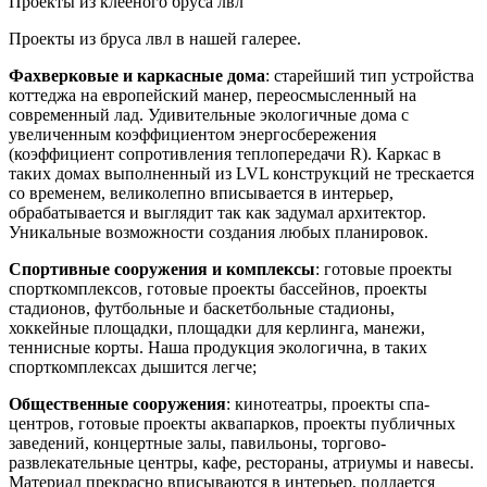
Проекты из клееного бруса лвл
Проекты из бруса лвл в нашей галерее.
Фахверковые и каркасные дома
: старейший тип устройства
коттеджа на европейский манер, переосмысленный на
современный лад. Удивительные экологичные дома с
увеличенным коэффициентом энергосбережения
(коэффициент сопротивления теплопередачи R). Каркас в
таких домах выполненный из LVL конструкций не трескается
со временем, великолепно вписывается в интерьер,
обрабатывается и выглядит так как задумал архитектор.
Уникальные возможности создания любых планировок.
Спортивные сооружения и комплексы
: готовые проекты
спорткомплексов, готовые проекты бассейнов, проекты
стадионов, футбольные и баскетбольные стадионы,
хоккейные площадки, площадки для керлинга, манежи,
теннисные корты. Наша продукция экологична, в таких
спорткомплексах дышится легче;
Общественные сооружения
: кинотеатры, проекты спа-
центров, готовые проекты аквапарков, проекты публичных
заведений, концертные залы, павильоны, торгово-
развлекательные центры, кафе, рестораны, атриумы и навесы.
Материал прекрасно вписываются в интерьер, поддается