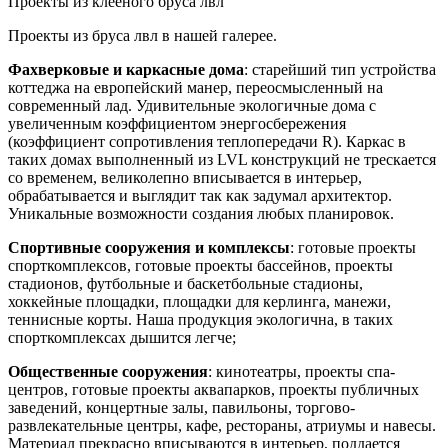
Проекты из клееного бруса лвл
Проекты из бруса лвл в нашей галерее.
Фахверковые и каркасные дома
: старейший тип устройства
коттеджа на европейский манер, переосмысленный на
современный лад. Удивительные экологичные дома с
увеличенным коэффициентом энергосбережения
(коэффициент сопротивления теплопередачи R). Каркас в
таких домах выполненный из LVL конструкций не трескается
со временем, великолепно вписывается в интерьер,
обрабатывается и выглядит так как задумал архитектор.
Уникальные возможности создания любых планировок.
Спортивные сооружения и комплексы
: готовые проекты
спорткомплексов, готовые проекты бассейнов, проекты
стадионов, футбольные и баскетбольные стадионы,
хоккейные площадки, площадки для керлинга, манежи,
теннисные корты. Наша продукция экологична, в таких
спорткомплексах дышится легче;
Общественные сооружения
: кинотеатры, проекты спа-
центров, готовые проекты аквапарков, проекты публичных
заведений, концертные залы, павильоны, торгово-
развлекательные центры, кафе, рестораны, атриумы и навесы.
Материал прекрасно вписываются в интерьер, поддается