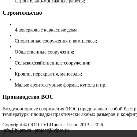
Строительно-монтажные работы;
Строительство
Фахверковые каркасные дома;
Спортивные сооружения и комплексы;
Общественные сооружения;
Сельскохозяйственные сооружения;
Кровли, перекрытия, мансарды;
Малые архитектурные формы, купола и пр.
Производство ВОС
Воздухоопорные сооружения (ВОС) представляют собой быстру
температуры площадки практически любых размеров и конфигу
Copyright ©
ООО LVLПроект Плюс
2013 - 2026
info@lvlpro.ru | project@lvlpro.ru