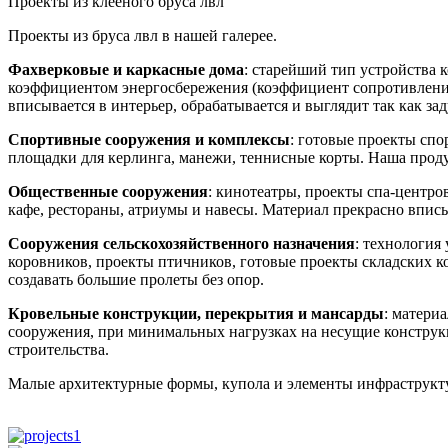
Проекты из клееного бруса лвл
Проекты из бруса лвл в нашей галерее.
Фахверковые и каркасные дома
: старейший тип устройства
коэффициентом энергосбережения (коэффициент сопротивления 
вписывается в интерьер, обрабатывается и выглядит так как з
Спортивные сооружения и комплексы
: готовые проекты спо
площадки для керлинга, манежи, теннисные корты. Наша проду
Общественные сооружения
: кинотеатры, проекты спа-центро
кафе, рестораны, атриумы и навесы. Материал прекрасно вписы
Сооружения сельскохозяйственного назначения
: технология
коровников, проекты птичников, готовые проекты складских к
создавать большие пролеты без опор.
Кровельные конструкции, перекрытия и мансарды
: матери
сооружения, при минимальных нагрузках на несущие конструкц
строительства.
Малые архитектурные формы, купола и элементы инфраструкт