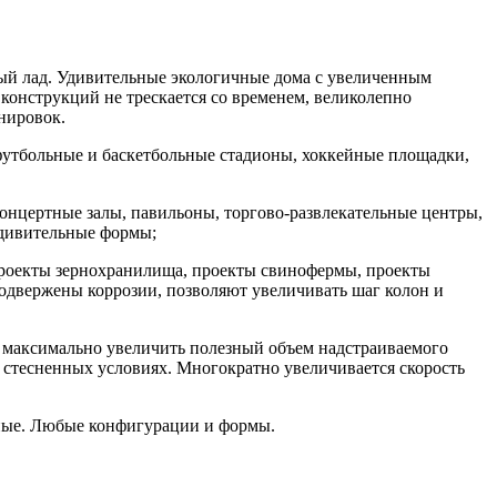
ный лад. Удивительные экологичные дома с увеличенным
онструкций не трескается со временем, великолепно
нировок.
 футбольные и баскетбольные стадионы, хоккейные площадки,
концертные залы, павильоны, торгово-развлекательные центры,
 удивительные формы;
проекты зернохранилища, проекты свинофермы, проекты
подвержены коррозии, позволяют увеличивать шаг колон и
ет максимально увеличить полезный объем надстраиваемого
в стесненных условиях. Многократно увеличивается скорость
ьные. Любые конфигурации и формы.