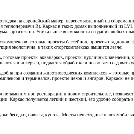
 коттеджа на европейский манер, переосмысленный на современ
теплопередачи R). Каркас в таких домах выполненный из LVL к
адумал архитектор. Уникальные возможности создания любых пла
рткомплексов, готовые проекты бассейнов, проекты стадионов,
кция экологична, в таких спорткомплексах дышится легче;
в, готовые проекты аквапарков, проекты публичных заведений, 
ваются в интерьер, поддается обработке и позволяет создавать
 удобна при создании животноводческих комплексов – готовые 
омплексов и терминалов, проекты цехов и ангаров. Каркасы не 
ал не заменим при реставрации и новом строительстве, позволя
ии. Каркас получается легкий и жесткий, его удобно собирать 
уры: беседки, навесы, купола. Мосты пешеходные и автомобил