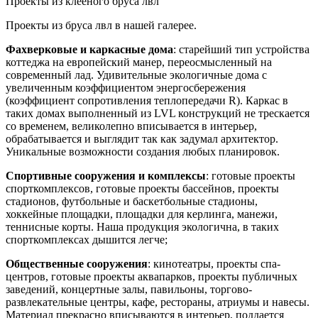
Проекты из клееного бруса лвл
Проекты из бруса лвл в нашей галерее.
Фахверковые и каркасные дома
: старейший тип устройства
коттеджа на европейский манер, переосмысленный на
современный лад. Удивительные экологичные дома с
увеличенным коэффициентом энергосбережения
(коэффициент сопротивления теплопередачи R). Каркас в
таких домах выполненный из LVL конструкций не трескается
со временем, великолепно вписывается в интерьер,
обрабатывается и выглядит так как задумал архитектор.
Уникальные возможности создания любых планировок.
Спортивные сооружения и комплексы
: готовые проекты
спорткомплексов, готовые проекты бассейнов, проекты
стадионов, футбольные и баскетбольные стадионы,
хоккейные площадки, площадки для керлинга, манежи,
теннисные корты. Наша продукция экологична, в таких
спорткомплексах дышится легче;
Общественные сооружения
: кинотеатры, проекты спа-
центров, готовые проекты аквапарков, проекты публичных
заведений, концертные залы, павильоны, торгово-
развлекательные центры, кафе, рестораны, атриумы и навесы.
Материал прекрасно вписываются в интерьер, поддается