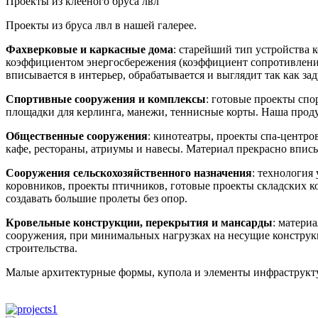
Проекты из клееного бруса лвл
Проекты из бруса лвл в нашей галерее.
Фахверковые и каркасные дома
: старейший тип устройства
коэффициентом энергосбережения (коэффициент сопротивления 
вписывается в интерьер, обрабатывается и выглядит так как з
Спортивные сооружения и комплексы
: готовые проекты спо
площадки для керлинга, манежи, теннисные корты. Наша проду
Общественные сооружения
: кинотеатры, проекты спа-центро
кафе, рестораны, атриумы и навесы. Материал прекрасно вписы
Сооружения сельскохозяйственного назначения
: технология
коровников, проекты птичников, готовые проекты складских к
создавать большие пролеты без опор.
Кровельные конструкции, перекрытия и мансарды
: матери
сооружения, при минимальных нагрузках на несущие конструкц
строительства.
Малые архитектурные формы, купола и элементы инфраструкт