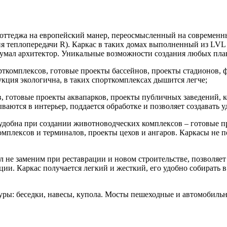
 коттеджа на европейский манер, переосмысленный на современ
теплопередачи R). Каркас в таких домах выполненный из LVL к
адумал архитектор. Уникальные возможности создания любых пла
рткомплексов, готовые проекты бассейнов, проекты стадионов,
кция экологична, в таких спорткомплексах дышится легче;
в, готовые проекты аквапарков, проекты публичных заведений, 
ваются в интерьер, поддается обработке и позволяет создавать
 удобна при создании животноводческих комплексов – готовые 
омплексов и терминалов, проекты цехов и ангаров. Каркасы не 
ал не заменим при реставрации и новом строительстве, позволя
ии. Каркас получается легкий и жесткий, его удобно собирать 
уры: беседки, навесы, купола. Мосты пешеходные и автомобил