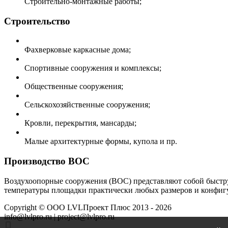
Строительно-монтажные работы;
Строительство
Фахверковые каркасные дома;
Спортивные сооружения и комплексы;
Общественные сооружения;
Сельскохозяйственные сооружения;
Кровли, перекрытия, мансарды;
Малые архитектурные формы, купола и пр.
Производство ВОС
Воздухоопорные сооружения (ВОС) представляют собой быстру
температуры площадки практически любых размеров и конфигу
Copyright ©
ООО LVLПроект Плюс
2013 - 2026
info@lvlpro.ru | project@lvlpro.ru