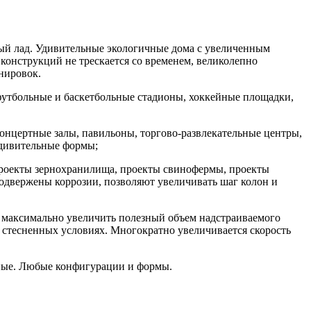
ный лад. Удивительные экологичные дома с увеличенным
онструкций не трескается со временем, великолепно
нировок.
 футбольные и баскетбольные стадионы, хоккейные площадки,
концертные залы, павильоны, торгово-развлекательные центры,
 удивительные формы;
проекты зернохранилища, проекты свинофермы, проекты
подвержены коррозии, позволяют увеличивать шаг колон и
ет максимально увеличить полезный объем надстраиваемого
в стесненных условиях. Многократно увеличивается скорость
ьные. Любые конфигурации и формы.