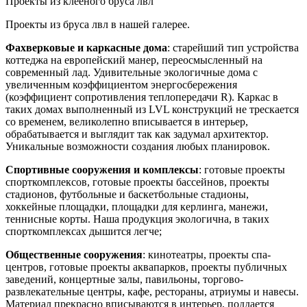
Проекты из клееного бруса лвл
Проекты из бруса лвл в нашей галерее.
Фахверковые и каркасные дома
: старейший тип устройства
коттеджа на европейский манер, переосмысленный на
современный лад. Удивительные экологичные дома с
увеличенным коэффициентом энергосбережения
(коэффициент сопротивления теплопередачи R). Каркас в
таких домах выполненный из LVL конструкций не трескается
со временем, великолепно вписывается в интерьер,
обрабатывается и выглядит так как задумал архитектор.
Уникальные возможности создания любых планировок.
Спортивные сооружения и комплексы
: готовые проекты
спорткомплексов, готовые проекты бассейнов, проекты
стадионов, футбольные и баскетбольные стадионы,
хоккейные площадки, площадки для керлинга, манежи,
теннисные корты. Наша продукция экологична, в таких
спорткомплексах дышится легче;
Общественные сооружения
: кинотеатры, проекты спа-
центров, готовые проекты аквапарков, проекты публичных
заведений, концертные залы, павильоны, торгово-
развлекательные центры, кафе, рестораны, атриумы и навесы.
Материал прекрасно вписываются в интерьер, поддается