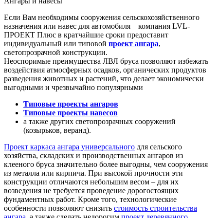
Ангары и навесы
Если Вам необходимы сооружения сельскохозяйственного
назначения или навес для автомобиля – компания LVL-
ПРОЕКТ Плюс в кратчайшие сроки предоставит
индивидуальный или типовой
проект ангара
,
светопрозрачной конструкции.
Неоспоримые преимущества ЛВЛ бруса позволяют избежать
воздействия атмосферных осадков, органических продуктов
разведения животных и растений, что делает экономически
выгодными и чрезвычайно популярными
Типовые проекты ангаров
Типовые проекты навесов
а также других светопрозрачных сооружений
(козырьков, веранд).
Проект каркаса ангара универсального
для сельского
хозяйства, складских и производственных ангаров из
клееного бруса значительно более выгодны, чем сооружения
из металла или кирпича. При высокой прочности эти
конструкции отличаются небольшим весом – для их
возведения не требуется проведение дорогостоящих
фундаментных работ. Кроме того, технологические
особенности позволяют снизить
стоимость строительства
ангара
, а также сделать недорогим
проект деревянного