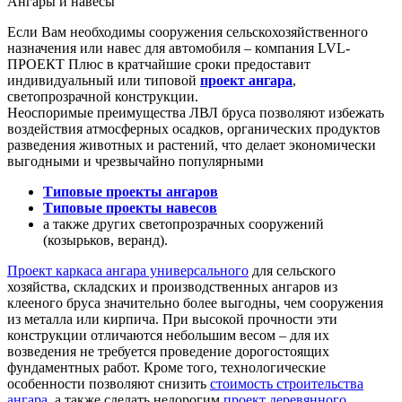
Ангары и навесы
Если Вам необходимы сооружения сельскохозяйственного
назначения или навес для автомобиля – компания LVL-
ПРОЕКТ Плюс в кратчайшие сроки предоставит
индивидуальный или типовой
проект ангара
,
светопрозрачной конструкции.
Неоспоримые преимущества ЛВЛ бруса позволяют избежать
воздействия атмосферных осадков, органических продуктов
разведения животных и растений, что делает экономически
выгодными и чрезвычайно популярными
Типовые проекты ангаров
Типовые проекты навесов
а также других светопрозрачных сооружений
(козырьков, веранд).
Проект каркаса ангара универсального
для сельского
хозяйства, складских и производственных ангаров из
клееного бруса значительно более выгодны, чем сооружения
из металла или кирпича. При высокой прочности эти
конструкции отличаются небольшим весом – для их
возведения не требуется проведение дорогостоящих
фундаментных работ. Кроме того, технологические
особенности позволяют снизить
стоимость строительства
ангара
, а также сделать недорогим
проект деревянного