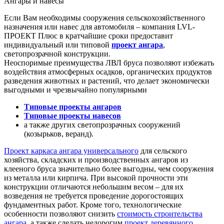
Ангары и навесы
Если Вам необходимы сооружения сельскохозяйственного
назначения или навес для автомобиля – компания LVL-
ПРОЕКТ Плюс в кратчайшие сроки предоставит
индивидуальный или типовой
проект ангара
,
светопрозрачной конструкции.
Неоспоримые преимущества ЛВЛ бруса позволяют избежать
воздействия атмосферных осадков, органических продуктов
разведения животных и растений, что делает экономически
выгодными и чрезвычайно популярными
Типовые проекты ангаров
Типовые проекты навесов
а также других светопрозрачных сооружений
(козырьков, веранд).
Проект каркаса ангара универсального
для сельского
хозяйства, складских и производственных ангаров из
клееного бруса значительно более выгодны, чем сооружения
из металла или кирпича. При высокой прочности эти
конструкции отличаются небольшим весом – для их
возведения не требуется проведение дорогостоящих
фундаментных работ. Кроме того, технологические
особенности позволяют снизить
стоимость строительства
ангара
, а также сделать недорогим
проект деревянного