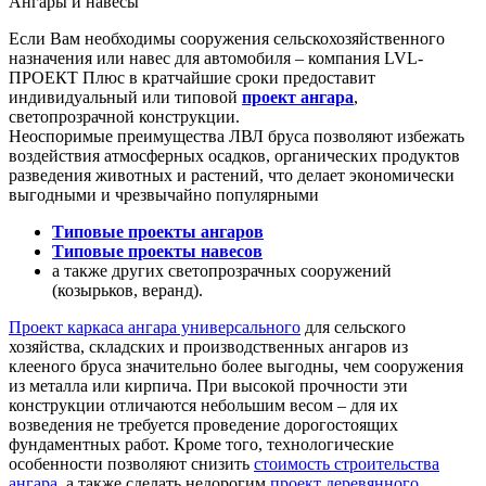
Ангары и навесы
Если Вам необходимы сооружения сельскохозяйственного
назначения или навес для автомобиля – компания LVL-
ПРОЕКТ Плюс в кратчайшие сроки предоставит
индивидуальный или типовой
проект ангара
,
светопрозрачной конструкции.
Неоспоримые преимущества ЛВЛ бруса позволяют избежать
воздействия атмосферных осадков, органических продуктов
разведения животных и растений, что делает экономически
выгодными и чрезвычайно популярными
Типовые проекты ангаров
Типовые проекты навесов
а также других светопрозрачных сооружений
(козырьков, веранд).
Проект каркаса ангара универсального
для сельского
хозяйства, складских и производственных ангаров из
клееного бруса значительно более выгодны, чем сооружения
из металла или кирпича. При высокой прочности эти
конструкции отличаются небольшим весом – для их
возведения не требуется проведение дорогостоящих
фундаментных работ. Кроме того, технологические
особенности позволяют снизить
стоимость строительства
ангара
, а также сделать недорогим
проект деревянного