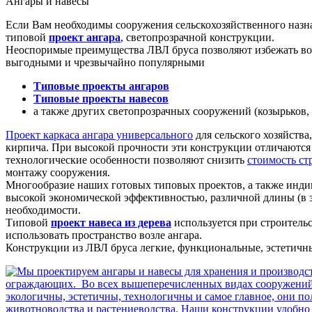
Ангары и навесы
Если Вам необходимы сооружения сельскохозяйственного наз
типовой
проект ангара
, светопрозрачной конструкции.
Неоспоримые преимущества ЛВЛ бруса позволяют избежать воз
выгодными и чрезвычайно популярными
Типовые проекты ангаров
Типовые проекты навесов
а также других светопрозрачных сооружений (козырьков, 
Проект каркаса ангара универсального
для сельского хозяйства
кирпича. При высокой прочности эти конструкции отличаются 
технологические особенности позволяют снизить
стоимость ст
монтажу сооружения.
Многообразие наших готовых типовых проектов, а также инди
высокой экономической эффективностью, различной длины (в з
необходимости.
Типовой
проект навеса из дерева
используется при строительс
использовать пространство возле ангара.
Конструкции из ЛВЛ бруса легкие, функциональные, эстетич