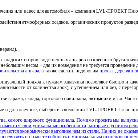
начения или навес для автомобиля – компания LVL-ПРОЕКТ Плю
действия атмосферных осадков, органических продуктов развед
веранд).
, складских и производственных ангаров из клееного бруса знач
небольшим весом – для их возведения не требуется проведение 
роительства ангара
, а также сделать недорогим
проект деревянно
видуальный подход к нуждам заказчика позволяют быстро и кач
ависимости от количества арок), с утеплением или без, с пер
тве гаража, склада, торгового павильона, автомойки и т.д. Ча
ные и долговечные, выберите в компании LVL-ПРОЕКТ Плюс про