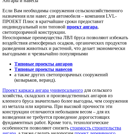
Ангары и навесы
Если Вам необходимы сооружения сельскохозяйственного
назначения или навес для автомобиля – компания LVL-
ПРОЕКТ Плюс в кратчайшие сроки предоставит
индивидуальный или типовой
проект ангара
,
светопрозрачной конструкции.
Неоспоримые преимущества ЛВЛ бруса позволяют избежать
воздействия атмосферных осадков, органических продуктов
разведения животных и растений, что делает экономически
выгодными и чрезвычайно популярными
Типовые проекты ангаров
Типовые проекты навесов
а также других светопрозрачных сооружений
(козырьков, веранд).
Проект каркаса ангара универсального
для сельского
хозяйства, складских и производственных ангаров из
клееного бруса значительно более выгодны, чем сооружения
из металла или кирпича. При высокой прочности эти
конструкции отличаются небольшим весом – для их
возведения не требуется проведение дорогостоящих
фундаментных работ. Кроме того, технологические
особенности позволяют снизить
стоимость строительства
ангара
, а также сделать недорогим
проект деревянного