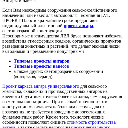
Ангары и навесы
Если Вам необходимы сооружения сельскохозяйственного
назначения или навес для автомобиля – компания LVL-
ПРОЕКТ Плюс в кратчайшие сроки предоставит
индивидуальный или типовой
проект ангара
,
светопрозрачной конструкции.
Неоспоримые преимущества ЛВЛ бруса позволяют избежать
воздействия атмосферных осадков, органических продуктов
разведения животных и растений, что делает экономически
выгодными и чрезвычайно популярными
Типовые проекты ангаров
Типовые проекты навесов
а также других светопрозрачных сооружений
(козырьков, веранд).
Проект каркаса ангара универсального
для сельского
хозяйства, складских и производственных ангаров из
клееного бруса значительно более выгодны, чем сооружения
из металла или кирпича. При высокой прочности эти
конструкции отличаются небольшим весом – для их
возведения не требуется проведение дорогостоящих
фундаментных работ. Кроме того, технологические
особенности позволяют снизить
стоимость строительства
ангара
, а также сделать недорогим
проект деревянного