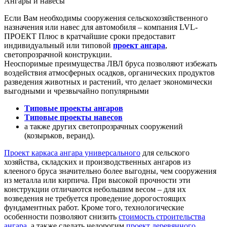
Ангары и навесы
Если Вам необходимы сооружения сельскохозяйственного
назначения или навес для автомобиля – компания LVL-
ПРОЕКТ Плюс в кратчайшие сроки предоставит
индивидуальный или типовой
проект ангара
,
светопрозрачной конструкции.
Неоспоримые преимущества ЛВЛ бруса позволяют избежать
воздействия атмосферных осадков, органических продуктов
разведения животных и растений, что делает экономически
выгодными и чрезвычайно популярными
Типовые проекты ангаров
Типовые проекты навесов
а также других светопрозрачных сооружений
(козырьков, веранд).
Проект каркаса ангара универсального
для сельского
хозяйства, складских и производственных ангаров из
клееного бруса значительно более выгодны, чем сооружения
из металла или кирпича. При высокой прочности эти
конструкции отличаются небольшим весом – для их
возведения не требуется проведение дорогостоящих
фундаментных работ. Кроме того, технологические
особенности позволяют снизить
стоимость строительства
ангара
, а также сделать недорогим
проект деревянного