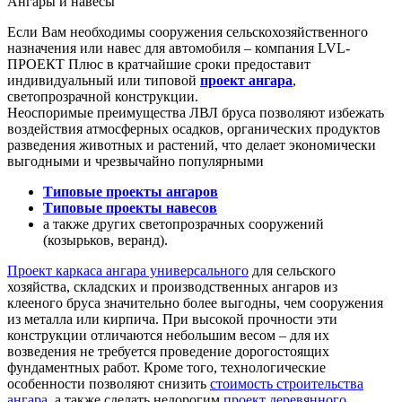
Ангары и навесы
Если Вам необходимы сооружения сельскохозяйственного
назначения или навес для автомобиля – компания LVL-
ПРОЕКТ Плюс в кратчайшие сроки предоставит
индивидуальный или типовой
проект ангара
,
светопрозрачной конструкции.
Неоспоримые преимущества ЛВЛ бруса позволяют избежать
воздействия атмосферных осадков, органических продуктов
разведения животных и растений, что делает экономически
выгодными и чрезвычайно популярными
Типовые проекты ангаров
Типовые проекты навесов
а также других светопрозрачных сооружений
(козырьков, веранд).
Проект каркаса ангара универсального
для сельского
хозяйства, складских и производственных ангаров из
клееного бруса значительно более выгодны, чем сооружения
из металла или кирпича. При высокой прочности эти
конструкции отличаются небольшим весом – для их
возведения не требуется проведение дорогостоящих
фундаментных работ. Кроме того, технологические
особенности позволяют снизить
стоимость строительства
ангара
, а также сделать недорогим
проект деревянного