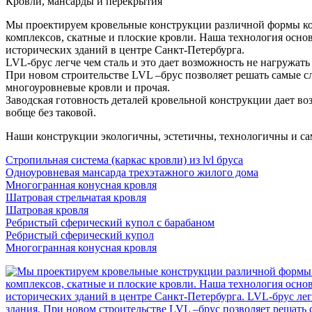
Кровли, мансарды и перекрытия
Мы проектируем кровельные конструкции различной формы кон
комплексов, скатные и плоские кровли. Наша технология осно
исторических зданий в центре Санкт-Петербурга.
LVL-брус легче чем сталь и это дает возможность не нагружать
При новом строительстве LVL –брус позволяет решать самые с
многоуровневые кровли и прочая.
Заводская готовность деталей кровельной конструкции дает в
вобще без таковой.
Наши конструкции экологичны, эстетичны, технологичны и сам
Стропильная система (каркас кровли) из lvl бруса
Одноуровневая мансарда трехэтажного жилого дома
Многогранная конусная кровля
Шатровая стрельчатая кровля
Шатровая кровля
Ребристый сферический купол с барабаном
Ребристый сферический купол
Многогранная конусная кровля