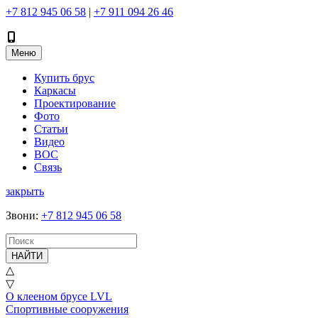
+7 812 945 06 58
|
+7 911 094 26 46
Меню
Купить брус
Каркасы
Проектирование
Фото
Статьи
Видео
ВОС
Связь
закрыть
Звони
:
+7 812 945 06 58
НАЙТИ
△
▽
О клееном брусе LVL
Спортивные сооружения