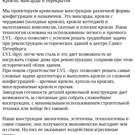
Кровли, мансарды и перекрытия
Мы проектируем кровельные конструкции различной формы
конфигурации и назначения. Это мансарды, кровли с
чердаками (холодные кровли), кровли коттеджей и
малоэтажных комплексов, скатные и плоские кровли. Наша
технология основана на использовании легкого и прочного
LVL –бруса позволяет с успехом решать труднейшие задачи
при реконструкции исторических зданий в центре Санкт-
Петербурга.
LVL-брус легче чем сталь и это дает возможность не
нагружать старые дома при реконструкции, сохраняя при этом
исторический облик здания.
При новом строительстве LVL –брус позволяет решать самые
сложные задачи архитектора и выполнять кровли со сложной
конфигурацией – арочные кровли, купола на кровлях,
многоуровневые кровли и прочая.
Заводская готовность деталей кровельной конструкции дает
возможность за считанные дни собрать сложнейшие
коснтрукции, с минимальным использованием строительной
техники или вобще без таковой.
Наши конструкции экологичны, эстетичны, технологичны и
самое главное, они получаются экономически выгоднее чем
из стали. На них не оказывают воздействия агресивные
среды.