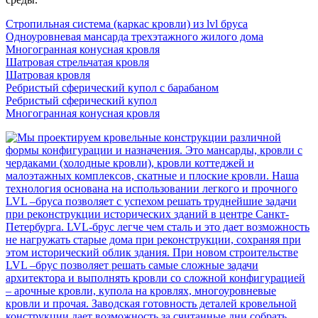
Стропильная система (каркас кровли) из lvl бруса
Одноуровневая мансарда трехэтажного жилого дома
Многогранная конусная кровля
Шатровая стрельчатая кровля
Шатровая кровля
Ребристый сферический купол с барабаном
Ребристый сферический купол
Многогранная конусная кровля