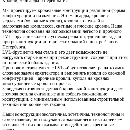
Кровли, мансарды и перекрытия
Мы проектируем кровельные конструкции различной формы
конфигурации и назначения. Это мансарды, кровли с
чердаками (холодные кровли), кровли коттеджей и
малоэтажных комплексов, скатные и плоские кровли. Наша
технология основана на использовании легкого и прочного
LVL –бруса позволяет с успехом решать труднейшие задачи
при реконструкции исторических зданий в центре Санкт-
Петербурга.
LVL-брус легче чем сталь и это дает возможность не
нагружать старые дома при реконструкции, сохраняя при этом
исторический облик здания.
При новом строительстве LVL –брус позволяет решать самые
сложные задачи архитектора и выполнять кровли со сложной
конфигурацией – арочные кровли, купола на кровлях,
многоуровневые кровли и прочая.
Заводская готовность деталей кровельной конструкции дает
возможность за считанные дни собрать сложнейшие
коснтрукции, с минимальным использованием строительной
техники или вобще без таковой.
Наши конструкции экологичны, эстетичны, технологичны и
самое главное, они получаются экономически выгоднее чем
из стали. На них не оказывают воздействия агресивные
среды.