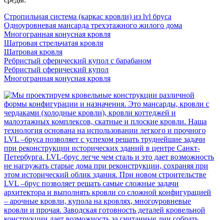
Стропильная система (каркас кровли) из lvl бруса
Одноуровневая мансарда трехэтажного жилого дома
Многогранная конусная кровля
Шатровая стрельчатая кровля
Шатровая кровля
Ребристый сферический купол с барабаном
Ребристый сферический купол
Многогранная конусная кровля