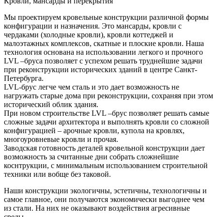
Кровли, мансарды и перекрытия
Мы проектируем кровельные конструкции различной формы
конфигурации и назначения. Это мансарды, кровли с
чердаками (холодные кровли), кровли коттеджей и
малоэтажных комплексов, скатные и плоские кровли. Наша
технология основана на использовании легкого и прочного
LVL –бруса позволяет с успехом решать труднейшие задачи
при реконструкции исторических зданий в центре Санкт-
Петербурга.
LVL-брус легче чем сталь и это дает возможность не
нагружать старые дома при реконструкции, сохраняя при этом
исторический облик здания.
При новом строительстве LVL –брус позволяет решать самые
сложные задачи архитектора и выполнять кровли со сложной
конфигурацией – арочные кровли, купола на кровлях,
многоуровневые кровли и прочая.
Заводская готовность деталей кровельной конструкции дает
возможность за считанные дни собрать сложнейшие
коснтрукции, с минимальным использованием строительной
техники или вобще без таковой.
Наши конструкции экологичны, эстетичны, технологичны и
самое главное, они получаются экономически выгоднее чем
из стали. На них не оказывают воздействия агресивные
среды.