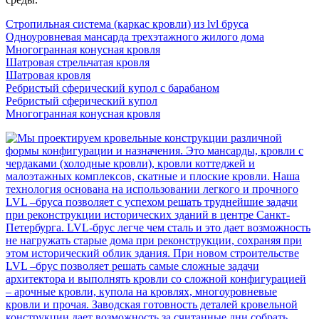
Стропильная система (каркас кровли) из lvl бруса
Одноуровневая мансарда трехэтажного жилого дома
Многогранная конусная кровля
Шатровая стрельчатая кровля
Шатровая кровля
Ребристый сферический купол с барабаном
Ребристый сферический купол
Многогранная конусная кровля