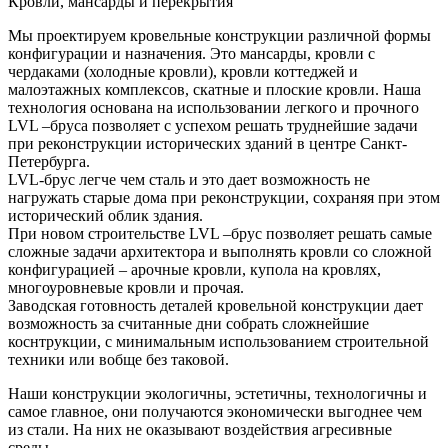
Кровли, мансарды и перекрытия
Мы проектируем кровельные конструкции различной формы
конфигурации и назначения. Это мансарды, кровли с
чердаками (холодные кровли), кровли коттеджей и
малоэтажных комплексов, скатные и плоские кровли. Наша
технология основана на использовании легкого и прочного
LVL –бруса позволяет с успехом решать труднейшие задачи
при реконструкции исторических зданий в центре Санкт-
Петербурга.
LVL-брус легче чем сталь и это дает возможность не
нагружать старые дома при реконструкции, сохраняя при этом
исторический облик здания.
При новом строительстве LVL –брус позволяет решать самые
сложные задачи архитектора и выполнять кровли со сложной
конфигурацией – арочные кровли, купола на кровлях,
многоуровневые кровли и прочая.
Заводская готовность деталей кровельной конструкции дает
возможность за считанные дни собрать сложнейшие
коснтрукции, с минимальным использованием строительной
техники или вобще без таковой.
Наши конструкции экологичны, эстетичны, технологичны и
самое главное, они получаются экономически выгоднее чем
из стали. На них не оказывают воздействия агресивные
среды.