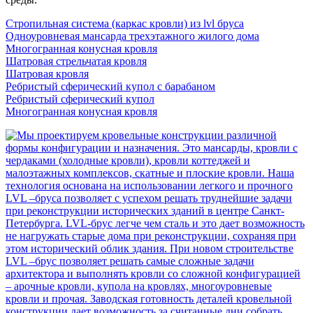
Стропильная система (каркас кровли) из lvl бруса
Одноуровневая мансарда трехэтажного жилого дома
Многогранная конусная кровля
Шатровая стрельчатая кровля
Шатровая кровля
Ребристый сферический купол с барабаном
Ребристый сферический купол
Многогранная конусная кровля