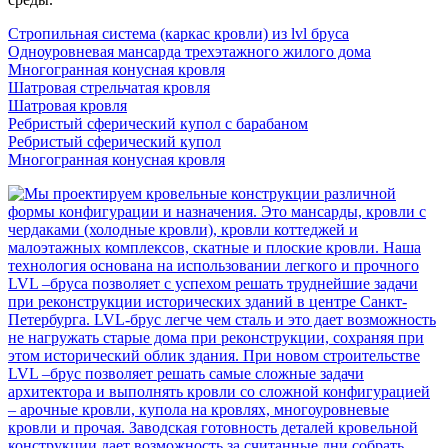
Стропильная система (каркас кровли) из lvl бруса
Одноуровневая мансарда трехэтажного жилого дома
Многогранная конусная кровля
Шатровая стрельчатая кровля
Шатровая кровля
Ребристый сферический купол с барабаном
Ребристый сферический купол
Многогранная конусная кровля