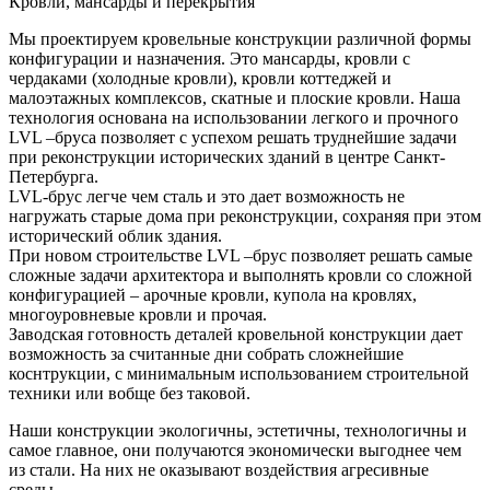
Кровли, мансарды и перекрытия
Мы проектируем кровельные конструкции различной формы
конфигурации и назначения. Это мансарды, кровли с
чердаками (холодные кровли), кровли коттеджей и
малоэтажных комплексов, скатные и плоские кровли. Наша
технология основана на использовании легкого и прочного
LVL –бруса позволяет с успехом решать труднейшие задачи
при реконструкции исторических зданий в центре Санкт-
Петербурга.
LVL-брус легче чем сталь и это дает возможность не
нагружать старые дома при реконструкции, сохраняя при этом
исторический облик здания.
При новом строительстве LVL –брус позволяет решать самые
сложные задачи архитектора и выполнять кровли со сложной
конфигурацией – арочные кровли, купола на кровлях,
многоуровневые кровли и прочая.
Заводская готовность деталей кровельной конструкции дает
возможность за считанные дни собрать сложнейшие
коснтрукции, с минимальным использованием строительной
техники или вобще без таковой.
Наши конструкции экологичны, эстетичны, технологичны и
самое главное, они получаются экономически выгоднее чем
из стали. На них не оказывают воздействия агресивные
среды.