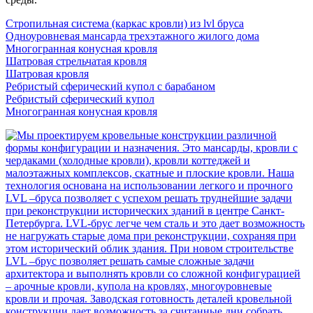
Стропильная система (каркас кровли) из lvl бруса
Одноуровневая мансарда трехэтажного жилого дома
Многогранная конусная кровля
Шатровая стрельчатая кровля
Шатровая кровля
Ребристый сферический купол с барабаном
Ребристый сферический купол
Многогранная конусная кровля