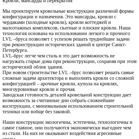
Кровли, мансарды и перекрытия
Мы проектируем кровельные конструкции различной формы
конфигурации и назначения. Это мансарды, кровли с
чердаками (холодные кровли), кровли коттеджей и
малоэтажных комплексов, скатные и плоские кровли. Наша
технология основана на использовании легкого и прочного
LVL –бруса позволяет с успехом решать труднейшие задачи
при реконструкции исторических зданий в центре Санкт-
Петербурга.
LVL-брус легче чем сталь и это дает возможность не
нагружать старые дома при реконструкции, сохраняя при этом
исторический облик здания.
При новом строительстве LVL –брус позволяет решать самые
сложные задачи архитектора и выполнять кровли со сложной
конфигурацией – арочные кровли, купола на кровлях,
многоуровневые кровли и прочая.
Заводская готовность деталей кровельной конструкции дает
возможность за считанные дни собрать сложнейшие
коснтрукции, с минимальным использованием строительной
техники или вобще без таковой.
Наши конструкции экологичны, эстетичны, технологичны и
самое главное, они получаются экономически выгоднее чем
из стали. На них не оказывают воздействия агресивные
среды.