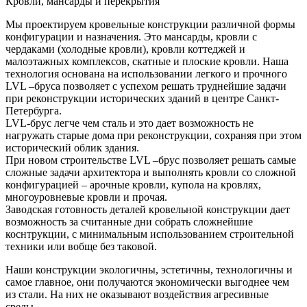
Кровли, мансарды и перекрытия
Мы проектируем кровельные конструкции различной формы
конфигурации и назначения. Это мансарды, кровли с
чердаками (холодные кровли), кровли коттеджей и
малоэтажных комплексов, скатные и плоские кровли. Наша
технология основана на использовании легкого и прочного
LVL –бруса позволяет с успехом решать труднейшие задачи
при реконструкции исторических зданий в центре Санкт-
Петербурга.
LVL-брус легче чем сталь и это дает возможность не
нагружать старые дома при реконструкции, сохраняя при этом
исторический облик здания.
При новом строительстве LVL –брус позволяет решать самые
сложные задачи архитектора и выполнять кровли со сложной
конфигурацией – арочные кровли, купола на кровлях,
многоуровневые кровли и прочая.
Заводская готовность деталей кровельной конструкции дает
возможность за считанные дни собрать сложнейшие
коснтрукции, с минимальным использованием строительной
техники или вобще без таковой.
Наши конструкции экологичны, эстетичны, технологичны и
самое главное, они получаются экономически выгоднее чем
из стали. На них не оказывают воздействия агресивные
среды.