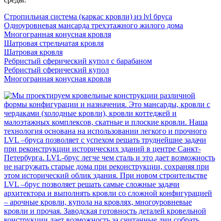
Стропильная система (каркас кровли) из lvl бруса
Одноуровневая мансарда трехэтажного жилого дома
Многогранная конусная кровля
Шатровая стрельчатая кровля
Шатровая кровля
Ребристый сферический купол с барабаном
Ребристый сферический купол
Многогранная конусная кровля