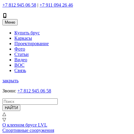
+7 812 945 06 58
|
+7 911 094 26 46
Меню
Купить брус
Каркасы
Проектирование
Фото
Статьи
Видео
ВОС
Связь
закрыть
Звони
:
+7 812 945 06 58
НАЙТИ
△
▽
О клееном брусе LVL
Спортивные сооружения