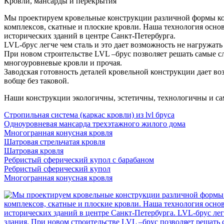
Кровли, мансарды и перекрытия
Мы проектируем кровельные конструкции различной формы кон
комплексов, скатные и плоские кровли. Наша технология осно
исторических зданий в центре Санкт-Петербурга.
LVL-брус легче чем сталь и это дает возможность не нагружать
При новом строительстве LVL –брус позволяет решать самые с
многоуровневые кровли и прочая.
Заводская готовность деталей кровельной конструкции дает в
вобще без таковой.
Наши конструкции экологичны, эстетичны, технологичны и сам
Стропильная система (каркас кровли) из lvl бруса
Одноуровневая мансарда трехэтажного жилого дома
Многогранная конусная кровля
Шатровая стрельчатая кровля
Шатровая кровля
Ребристый сферический купол с барабаном
Ребристый сферический купол
Многогранная конусная кровля