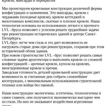
Кровли, мансарды и перекрытия
Мы проектируем кровельные конструкции различной формы
конфигурации и назначения. Это мансарды, кровли с
чердаками (холодные кровли), кровли коттеджей и
малоэтажных комплексов, скатные и плоские кровли. Наша
технология основана на использовании легкого и прочного
LVL –бруса позволяет с успехом решать труднейшие задачи
при реконструкции исторических зданий в центре Санкт-
Петербурга.
LVL-брус легче чем сталь и это дает возможность не
нагружать старые дома при реконструкции, сохраняя при этом
исторический облик здания.
При новом строительстве LVL –брус позволяет решать самые
сложные задачи архитектора и выполнять кровли со сложной
конфигурацией – арочные кровли, купола на кровлях,
многоуровневые кровли и прочая.
Заводская готовность деталей кровельной конструкции дает
возможность за считанные дни собрать сложнейшие
коснтрукции, с минимальным использованием строительной
техники или вобще без таковой.
Наши конструкции экологичны, эстетичны, технологичны и
самое главное, они получаются экономически выгоднее чем
из стали. На них не оказывают воздействия агресивные
среды.