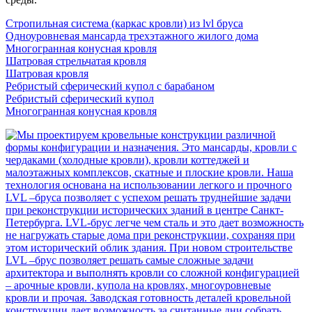
Стропильная система (каркас кровли) из lvl бруса
Одноуровневая мансарда трехэтажного жилого дома
Многогранная конусная кровля
Шатровая стрельчатая кровля
Шатровая кровля
Ребристый сферический купол с барабаном
Ребристый сферический купол
Многогранная конусная кровля