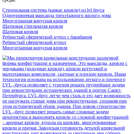
Стропильная система (каркас кровли) из lvl бруса
Одноуровневая мансарда трехэтажного жилого дома
Многогранная конусная кровля
Шатровая стрельчатая кровля
Шатровая кровля
Ребристый сферический купол с барабаном
Ребристый сферический купол
Многогранная конусная кровля