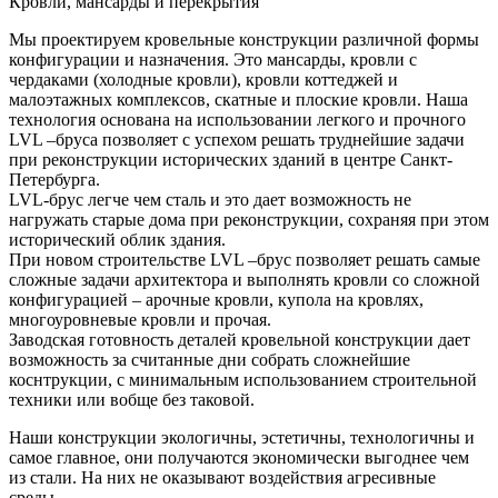
Кровли, мансарды и перекрытия
Мы проектируем кровельные конструкции различной формы
конфигурации и назначения. Это мансарды, кровли с
чердаками (холодные кровли), кровли коттеджей и
малоэтажных комплексов, скатные и плоские кровли. Наша
технология основана на использовании легкого и прочного
LVL –бруса позволяет с успехом решать труднейшие задачи
при реконструкции исторических зданий в центре Санкт-
Петербурга.
LVL-брус легче чем сталь и это дает возможность не
нагружать старые дома при реконструкции, сохраняя при этом
исторический облик здания.
При новом строительстве LVL –брус позволяет решать самые
сложные задачи архитектора и выполнять кровли со сложной
конфигурацией – арочные кровли, купола на кровлях,
многоуровневые кровли и прочая.
Заводская готовность деталей кровельной конструкции дает
возможность за считанные дни собрать сложнейшие
коснтрукции, с минимальным использованием строительной
техники или вобще без таковой.
Наши конструкции экологичны, эстетичны, технологичны и
самое главное, они получаются экономически выгоднее чем
из стали. На них не оказывают воздействия агресивные
среды.