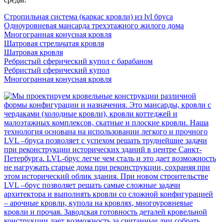
Стропильная система (каркас кровли) из lvl бруса
Одноуровневая мансарда трехэтажного жилого дома
Многогранная конусная кровля
Шатровая стрельчатая кровля
Шатровая кровля
Ребристый сферический купол с барабаном
Ребристый сферический купол
Многогранная конусная кровля