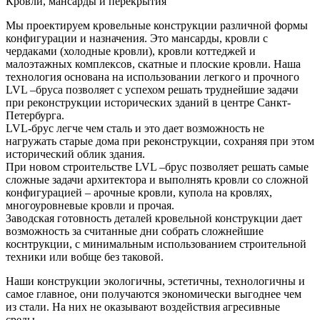
Кровли, мансарды и перекрытия
Мы проектируем кровельные конструкции различной формы
конфигурации и назначения. Это мансарды, кровли с
чердаками (холодные кровли), кровли коттеджей и
малоэтажных комплексов, скатные и плоские кровли. Наша
технология основана на использовании легкого и прочного
LVL –бруса позволяет с успехом решать труднейшие задачи
при реконструкции исторических зданий в центре Санкт-
Петербурга.
LVL-брус легче чем сталь и это дает возможность не
нагружать старые дома при реконструкции, сохраняя при этом
исторический облик здания.
При новом строительстве LVL –брус позволяет решать самые
сложные задачи архитектора и выполнять кровли со сложной
конфигурацией – арочные кровли, купола на кровлях,
многоуровневые кровли и прочая.
Заводская готовность деталей кровельной конструкции дает
возможность за считанные дни собрать сложнейшие
коснтрукции, с минимальным использованием строительной
техники или вобще без таковой.
Наши конструкции экологичны, эстетичны, технологичны и
самое главное, они получаются экономически выгоднее чем
из стали. На них не оказывают воздействия агресивные
среды.