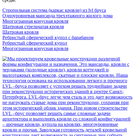
Стропильная система (каркас кровли) из lvl бруса
Одноуровневая мансарда трехэтажного жилого дома
Многогранная конусная кровля
Шатровая стрельчатая кровля
Шатровая кровля
Ребристый сферический купол с барабаном
Ребристый сферический купол
Многогранная конусная кровля