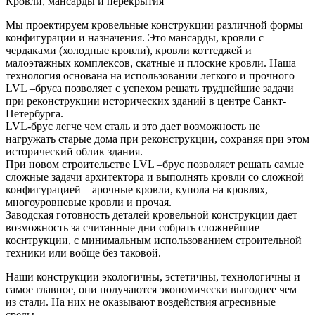
Кровли, мансарды и перекрытия
Мы проектируем кровельные конструкции различной формы
конфигурации и назначения. Это мансарды, кровли с
чердаками (холодные кровли), кровли коттеджей и
малоэтажных комплексов, скатные и плоские кровли. Наша
технология основана на использовании легкого и прочного
LVL –бруса позволяет с успехом решать труднейшие задачи
при реконструкции исторических зданий в центре Санкт-
Петербурга.
LVL-брус легче чем сталь и это дает возможность не
нагружать старые дома при реконструкции, сохраняя при этом
исторический облик здания.
При новом строительстве LVL –брус позволяет решать самые
сложные задачи архитектора и выполнять кровли со сложной
конфигурацией – арочные кровли, купола на кровлях,
многоуровневые кровли и прочая.
Заводская готовность деталей кровельной конструкции дает
возможность за считанные дни собрать сложнейшие
коснтрукции, с минимальным использованием строительной
техники или вобще без таковой.
Наши конструкции экологичны, эстетичны, технологичны и
самое главное, они получаются экономически выгоднее чем
из стали. На них не оказывают воздействия агресивные
среды.