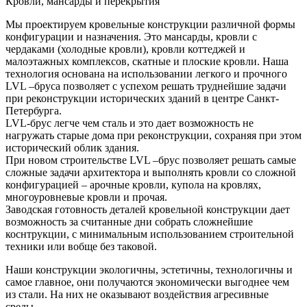
Кровли, мансарды и перекрытия
Мы проектируем кровельные конструкции различной формы
конфигурации и назначения. Это мансарды, кровли с
чердаками (холодные кровли), кровли коттеджей и
малоэтажных комплексов, скатные и плоские кровли. Наша
технология основана на использовании легкого и прочного
LVL –бруса позволяет с успехом решать труднейшие задачи
при реконструкции исторических зданий в центре Санкт-
Петербурга.
LVL-брус легче чем сталь и это дает возможность не
нагружать старые дома при реконструкции, сохраняя при этом
исторический облик здания.
При новом строительстве LVL –брус позволяет решать самые
сложные задачи архитектора и выполнять кровли со сложной
конфигурацией – арочные кровли, купола на кровлях,
многоуровневые кровли и прочая.
Заводская готовность деталей кровельной конструкции дает
возможность за считанные дни собрать сложнейшие
коснтрукции, с минимальным использованием строительной
техники или вобще без таковой.
Наши конструкции экологичны, эстетичны, технологичны и
самое главное, они получаются экономически выгоднее чем
из стали. На них не оказывают воздействия агресивные
среды.