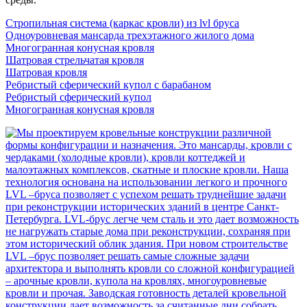
Стропильная система (каркас кровли) из lvl бруса
Одноуровневая мансарда трехэтажного жилого дома
Многогранная конусная кровля
Шатровая стрельчатая кровля
Шатровая кровля
Ребристый сферический купол с барабаном
Ребристый сферический купол
Многогранная конусная кровля