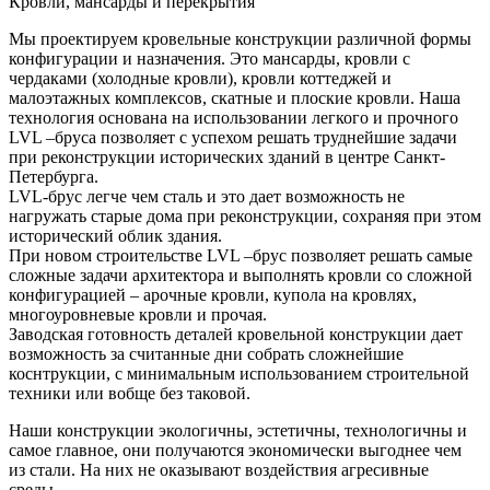
Кровли, мансарды и перекрытия
Мы проектируем кровельные конструкции различной формы
конфигурации и назначения. Это мансарды, кровли с
чердаками (холодные кровли), кровли коттеджей и
малоэтажных комплексов, скатные и плоские кровли. Наша
технология основана на использовании легкого и прочного
LVL –бруса позволяет с успехом решать труднейшие задачи
при реконструкции исторических зданий в центре Санкт-
Петербурга.
LVL-брус легче чем сталь и это дает возможность не
нагружать старые дома при реконструкции, сохраняя при этом
исторический облик здания.
При новом строительстве LVL –брус позволяет решать самые
сложные задачи архитектора и выполнять кровли со сложной
конфигурацией – арочные кровли, купола на кровлях,
многоуровневые кровли и прочая.
Заводская готовность деталей кровельной конструкции дает
возможность за считанные дни собрать сложнейшие
коснтрукции, с минимальным использованием строительной
техники или вобще без таковой.
Наши конструкции экологичны, эстетичны, технологичны и
самое главное, они получаются экономически выгоднее чем
из стали. На них не оказывают воздействия агресивные
среды.