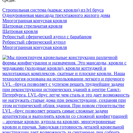
Стропильная система (каркас кровли) из lvl бруса
Одноуровневая мансарда трехэтажного жилого дома
Многогранная конусная кровля
Шатровая стрельчатая кровля
Шатровая кровля
Ребристый сферический купол с барабаном
Ребристый сферический купол
Многогранная конусная кровля