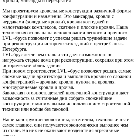
Кровли, мансарды и перекрытия
Мы проектируем кровельные конструкции различной формы
конфигурации и назначения. Это мансарды, кровли с
чердаками (холодные кровли), кровли коттеджей и
малоэтажных комплексов, скатные и плоские кровли. Наша
технология основана на использовании легкого и прочного
LVL –бруса позволяет с успехом решать труднейшие задачи
при реконструкции исторических зданий в центре Санкт-
Петербурга.
LVL-брус легче чем сталь и это дает возможность не
нагружать старые дома при реконструкции, сохраняя при этом
исторический облик здания.
При новом строительстве LVL –брус позволяет решать самые
сложные задачи архитектора и выполнять кровли со сложной
конфигурацией – арочные кровли, купола на кровлях,
многоуровневые кровли и прочая.
Заводская готовность деталей кровельной конструкции дает
возможность за считанные дни собрать сложнейшие
коснтрукции, с минимальным использованием строительной
техники или вобще без таковой.
Наши конструкции экологичны, эстетичны, технологичны и
самое главное, они получаются экономически выгоднее чем
из стали. На них не оказывают воздействия агресивные
среды.