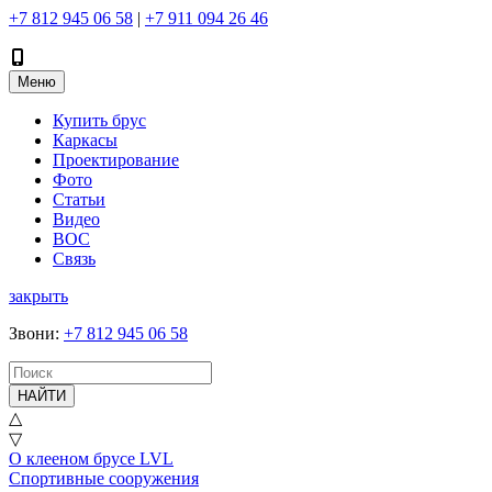
+7 812 945 06 58
|
+7 911 094 26 46
Меню
Купить брус
Каркасы
Проектирование
Фото
Статьи
Видео
ВОС
Связь
закрыть
Звони
:
+7 812 945 06 58
НАЙТИ
△
▽
О клееном брусе LVL
Спортивные сооружения