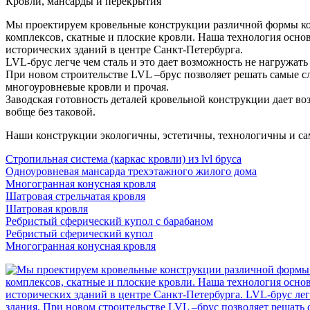
Кровли, мансарды и перекрытия
Мы проектируем кровельные конструкции различной формы кон
комплексов, скатные и плоские кровли. Наша технология осно
исторических зданий в центре Санкт-Петербурга.
LVL-брус легче чем сталь и это дает возможность не нагружать
При новом строительстве LVL –брус позволяет решать самые с
многоуровневые кровли и прочая.
Заводская готовность деталей кровельной конструкции дает в
вобще без таковой.
Наши конструкции экологичны, эстетичны, технологичны и сам
Стропильная система (каркас кровли) из lvl бруса
Одноуровневая мансарда трехэтажного жилого дома
Многогранная конусная кровля
Шатровая стрельчатая кровля
Шатровая кровля
Ребристый сферический купол с барабаном
Ребристый сферический купол
Многогранная конусная кровля