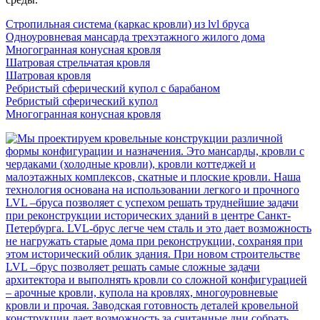
Стропильная система (каркас кровли) из lvl бруса
Одноуровневая мансарда трехэтажного жилого дома
Многогранная конусная кровля
Шатровая стрельчатая кровля
Шатровая кровля
Ребристый сферический купол с барабаном
Ребристый сферический купол
Многогранная конусная кровля