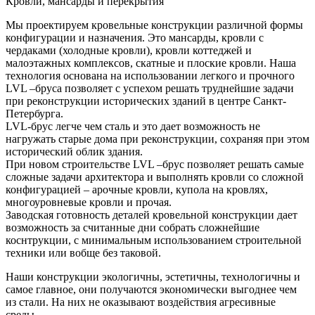
Кровли, мансарды и перекрытия
Мы проектируем кровельные конструкции различной формы
конфигурации и назначения. Это мансарды, кровли с
чердаками (холодные кровли), кровли коттеджей и
малоэтажных комплексов, скатные и плоские кровли. Наша
технология основана на использовании легкого и прочного
LVL –бруса позволяет с успехом решать труднейшие задачи
при реконструкции исторических зданий в центре Санкт-
Петербурга.
LVL-брус легче чем сталь и это дает возможность не
нагружать старые дома при реконструкции, сохраняя при этом
исторический облик здания.
При новом строительстве LVL –брус позволяет решать самые
сложные задачи архитектора и выполнять кровли со сложной
конфигурацией – арочные кровли, купола на кровлях,
многоуровневые кровли и прочая.
Заводская готовность деталей кровельной конструкции дает
возможность за считанные дни собрать сложнейшие
коснтрукции, с минимальным использованием строительной
техники или вобще без таковой.
Наши конструкции экологичны, эстетичны, технологичны и
самое главное, они получаются экономически выгоднее чем
из стали. На них не оказывают воздействия агресивные
среды.