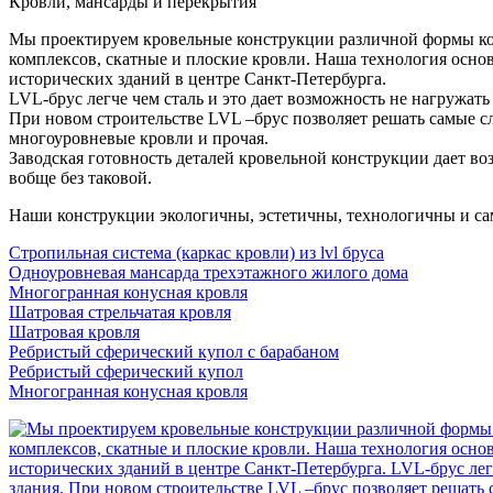
Кровли, мансарды и перекрытия
Мы проектируем кровельные конструкции различной формы кон
комплексов, скатные и плоские кровли. Наша технология осно
исторических зданий в центре Санкт-Петербурга.
LVL-брус легче чем сталь и это дает возможность не нагружать
При новом строительстве LVL –брус позволяет решать самые с
многоуровневые кровли и прочая.
Заводская готовность деталей кровельной конструкции дает в
вобще без таковой.
Наши конструкции экологичны, эстетичны, технологичны и сам
Стропильная система (каркас кровли) из lvl бруса
Одноуровневая мансарда трехэтажного жилого дома
Многогранная конусная кровля
Шатровая стрельчатая кровля
Шатровая кровля
Ребристый сферический купол с барабаном
Ребристый сферический купол
Многогранная конусная кровля