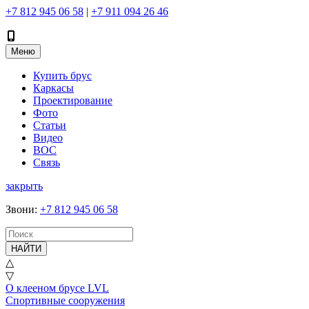
+7 812 945 06 58
|
+7 911 094 26 46
Меню
Купить брус
Каркасы
Проектирование
Фото
Статьи
Видео
ВОС
Связь
закрыть
Звони
:
+7 812 945 06 58
НАЙТИ
△
▽
О клееном брусе LVL
Спортивные сооружения