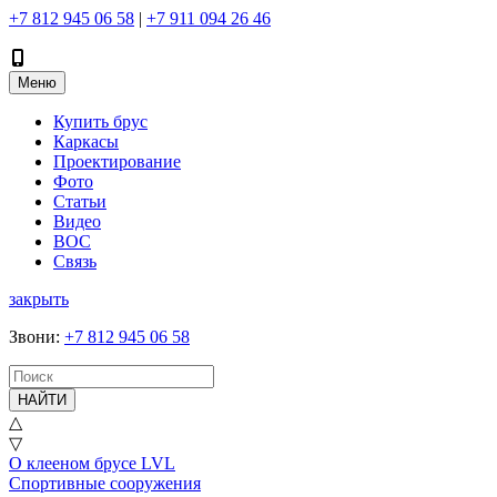
+7 812 945 06 58
|
+7 911 094 26 46
Меню
Купить брус
Каркасы
Проектирование
Фото
Статьи
Видео
ВОС
Связь
закрыть
Звони
:
+7 812 945 06 58
НАЙТИ
△
▽
О клееном брусе LVL
Спортивные сооружения