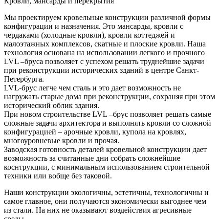
Кровли, мансарды и перекрытия
Мы проектируем кровельные конструкции различной формы
конфигурации и назначения. Это мансарды, кровли с
чердаками (холодные кровли), кровли коттеджей и
малоэтажных комплексов, скатные и плоские кровли. Наша
технология основана на использовании легкого и прочного
LVL –бруса позволяет с успехом решать труднейшие задачи
при реконструкции исторических зданий в центре Санкт-
Петербурга.
LVL-брус легче чем сталь и это дает возможность не
нагружать старые дома при реконструкции, сохраняя при этом
исторический облик здания.
При новом строительстве LVL –брус позволяет решать самые
сложные задачи архитектора и выполнять кровли со сложной
конфигурацией – арочные кровли, купола на кровлях,
многоуровневые кровли и прочая.
Заводская готовность деталей кровельной конструкции дает
возможность за считанные дни собрать сложнейшие
коснтрукции, с минимальным использованием строительной
техники или вобще без таковой.
Наши конструкции экологичны, эстетичны, технологичны и
самое главное, они получаются экономически выгоднее чем
из стали. На них не оказывают воздействия агресивные
среды.