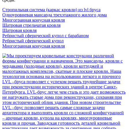
Стропильная система (каркас кровли) из lvl бруса
Одноуровневая мансарда трехэтажного жилого дома
Многогранная конусная кровля
Шатровая стрельчатая кровля
Шатровая кровля
Ребристый сферический купол с барабаном
Ребристый сферический купол
Многогранная конусная кровля