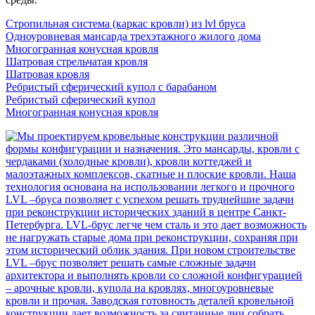
Стропильная система (каркас кровли) из lvl бруса
Одноуровневая мансарда трехэтажного жилого дома
Многогранная конусная кровля
Шатровая стрельчатая кровля
Шатровая кровля
Ребристый сферический купол с барабаном
Ребристый сферический купол
Многогранная конусная кровля