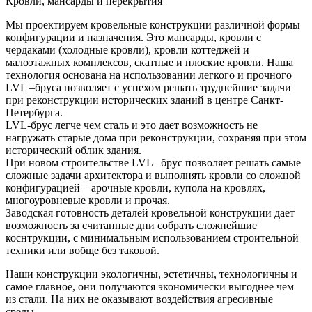
Кровли, мансарды и перекрытия
Мы проектируем кровельные конструкции различной формы
конфигурации и назначения. Это мансарды, кровли с
чердаками (холодные кровли), кровли коттеджей и
малоэтажных комплексов, скатные и плоские кровли. Наша
технология основана на использовании легкого и прочного
LVL –бруса позволяет с успехом решать труднейшие задачи
при реконструкции исторических зданий в центре Санкт-
Петербурга.
LVL-брус легче чем сталь и это дает возможность не
нагружать старые дома при реконструкции, сохраняя при этом
исторический облик здания.
При новом строительстве LVL –брус позволяет решать самые
сложные задачи архитектора и выполнять кровли со сложной
конфигурацией – арочные кровли, купола на кровлях,
многоуровневые кровли и прочая.
Заводская готовность деталей кровельной конструкции дает
возможность за считанные дни собрать сложнейшие
коснтрукции, с минимальным использованием строительной
техники или вобще без таковой.
Наши конструкции экологичны, эстетичны, технологичны и
самое главное, они получаются экономически выгоднее чем
из стали. На них не оказывают воздействия агресивные
среды.