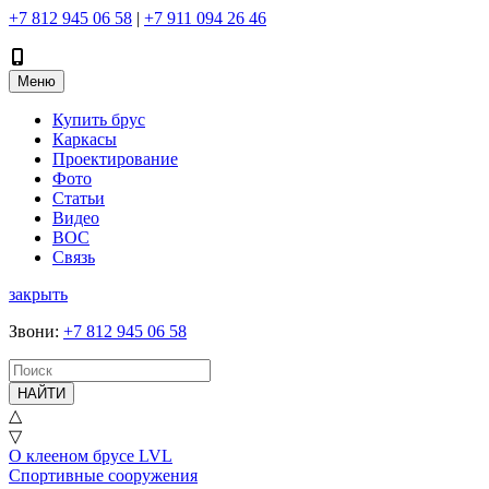
+7 812 945 06 58
|
+7 911 094 26 46
Меню
Купить брус
Каркасы
Проектирование
Фото
Статьи
Видео
ВОС
Связь
закрыть
Звони
:
+7 812 945 06 58
НАЙТИ
△
▽
О клееном брусе LVL
Спортивные сооружения