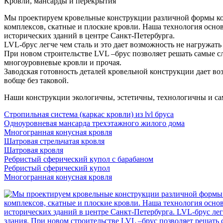
Кровли, мансарды и перекрытия
Мы проектируем кровельные конструкции различной формы кон
комплексов, скатные и плоские кровли. Наша технология осно
исторических зданий в центре Санкт-Петербурга.
LVL-брус легче чем сталь и это дает возможность не нагружать
При новом строительстве LVL –брус позволяет решать самые с
многоуровневые кровли и прочая.
Заводская готовность деталей кровельной конструкции дает в
вобще без таковой.
Наши конструкции экологичны, эстетичны, технологичны и сам
Стропильная система (каркас кровли) из lvl бруса
Одноуровневая мансарда трехэтажного жилого дома
Многогранная конусная кровля
Шатровая стрельчатая кровля
Шатровая кровля
Ребристый сферический купол с барабаном
Ребристый сферический купол
Многогранная конусная кровля