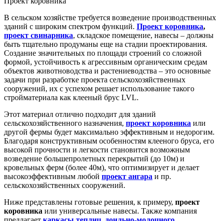
Проект коровника
В сельском хозяйстве требуется возведение производственных
зданий с широким спектром функций.
Проект коровника
,
проект свинарника
, складское помещение, навесы – должны
быть тщательно продуманы еще на стадии проектирования.
Создание значительных по площади строений со сложной
формой, устойчивость к агрессивным органическим средам
объектов животноводства и растениеводства – это основные
задачи при разработке проекта сельскохозяйственных
сооружений, их с успехом решает использование такого
стройматериала как клееный брус LVL.
Этот материал отлично подходит для зданий
сельскохозяйственного назначения,
проект коровника
или
другой фермы будет максимально эффективным и недорогим.
Благодаря конструктивным особенностям клееного бруса, его
высокой прочности и легкости становится возможным
возведение большепролетных перекрытий (до 10м) и
кровельных ферм (более 40м), что оптимизирует и делает
высокоэффективным любой
проект ангара
и пр.
сельскохозяйственных сооружений.
Ниже представлены готовые решения, к примеру,
проект
коровника
или универсальные навесы. Также компания
предлагает
каркасы теплиц
,
доильно-молочного