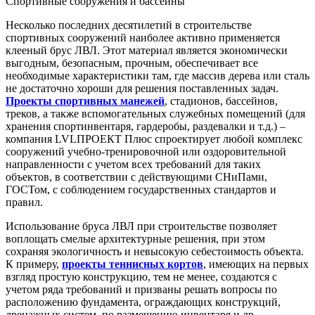
Спортивные сооружения и бассейны
Несколько последних десятилетий в строительстве
спортивных сооружений наиболее активно применяется
клееный брус ЛВЛ. Этот материал является экономически
выгодным, безопасным, прочным, обеспечивает все
необходимые характеристики там, где массив дерева или сталь
не достаточно хороши для решения поставленных задач.
Проекты спортивных манежей
, стадионов, бассейнов,
треков, а также вспомогательных служебных помещений (для
хранения спортинвентаря, гардеробы, раздевалки и т.д.) –
компания LVLПРОЕКТ Плюс спроектирует любой комплекс
сооружений учебно-тренировочной или оздоровительной
направленности с учетом всех требований для таких
объектов, в соответствии с действующими СНиПами,
ГОСТом, с соблюдением государственных стандартов и
правил.
Использование бруса ЛВЛ при строительстве позволяет
воплощать смелые архитектурные решения, при этом
сохраняя экологичность и невысокую себестоимость объекта.
К примеру,
проекты теннисных кортов
, имеющих на первых
взгляд простую конструкцию, тем не менее, создаются с
учетом ряда требований и призваны решать вопросы по
расположению фундамента, ограждающих конструкций,
дренажных систем, по размещению инвентаря и др.